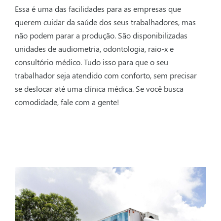
Educação Básica
Programas Legais
Essa é uma das facilidades para as empresas que
Educação Continuada
querem cuidar da saúde dos seus trabalhadores, mas
Saúde Ocupacional
não podem parar a produção. São disponibilizadas
Educação de Jovens e Adultos - EJA
Exames Complementares
unidades de audiometria, odontologia, raio-x e
Portal do Aluno
Cursos e Palestras
consultório médico. Tudo isso para que o seu
Portal SESI Educação
trabalhador seja atendido com conforto, sem precisar
Unidades Móveis para atendimento
se deslocar até uma clínica médica. Se você busca
Solicitação de Propostas
comodidade, fale com a gente!