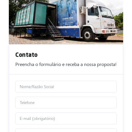
Contato
Preencha o formulário e receba a nossa proposta!
N
o
m
T
e
e
/
l
E
R
e
-
a
f
m
z
E